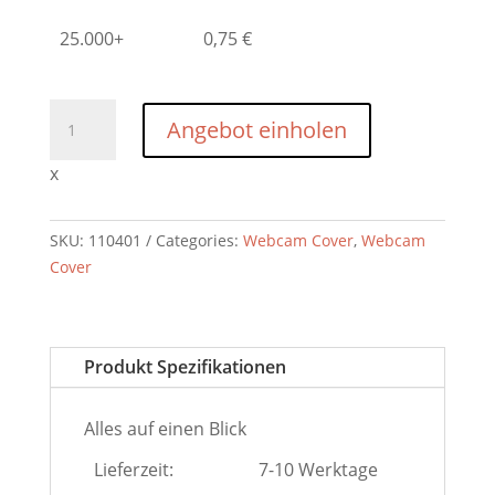
25.000+
0,75
€
MX
Angebot einholen
SPY-
Webcam
x
Cover
Classic
SKU:
110401
Categories:
Webcam Cover
,
Webcam
(inkl.
Cover
Logodruck)
quantity
Produkt Spezifikationen
Alles auf einen Blick
Lieferzeit:
7-10 Werktage