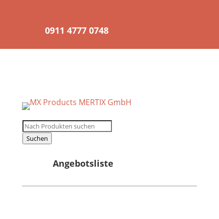
0911 4777 0748
Registrierung für
Wiederverkäufer
Products
search
Suchen
Angebotsliste