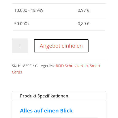
10.000 - 49.999
0,97
€
50.000+
0,89
€
MX
Angebot einholen
SPY-
RFID
Blocker
SKU:
18305
Categories:
RFID Schutzkarten
,
Smart
(aktiv)
Cards
mit
Chip,
inkl.
beidseitigem,
Produkt Spezifikationen
vollfarbigem
4C
Alles auf einen Blick
Druck
quantity