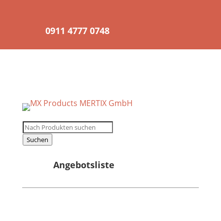
0911 4777 0748
Registrierung für
Wiederverkäufer
Products
search
Suchen
Angebotsliste