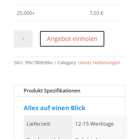
25.000+
7,03
€
Holder
Angebot einholen
classic
(inkl.
Logodruck)
SKU:
9f6c780930bc
Category:
Handy Haltertungen
quantity
Produkt Spezifikationen
Alles auf einen Blick
Lieferzeit:
12-15 Werktage