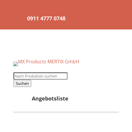
0911 4777 0748
Registrierung für
Wiederverkäufer
Products
search
Suchen
Angebotsliste